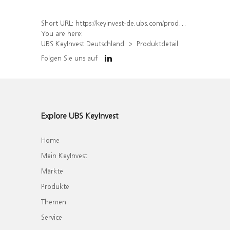
Short URL:
https://keyinvest-de.ubs.com/produkt/detail/index/isin/DE000WA7GL50
You are here:
UBS KeyInvest Deutschland
Produktdetail
Folgen Sie uns auf
Explore UBS KeyInvest
Home
Mein KeyInvest
Märkte
Produkte
Themen
Service