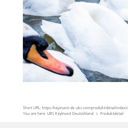
Short URL:
https://keyinvest-de.ubs.com/produkt/detail/inde
You are here:
UBS KeyInvest Deutschland
Produktdetail