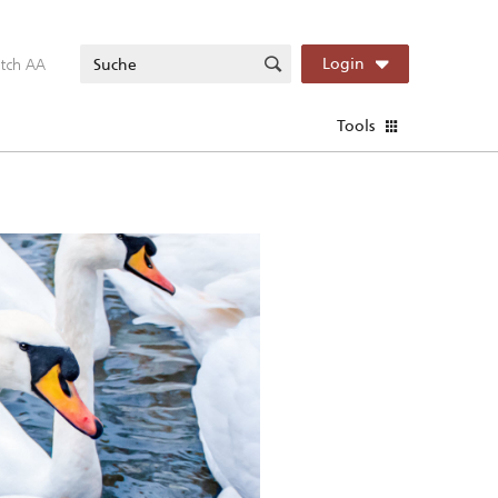
itch AA
Login
Tools