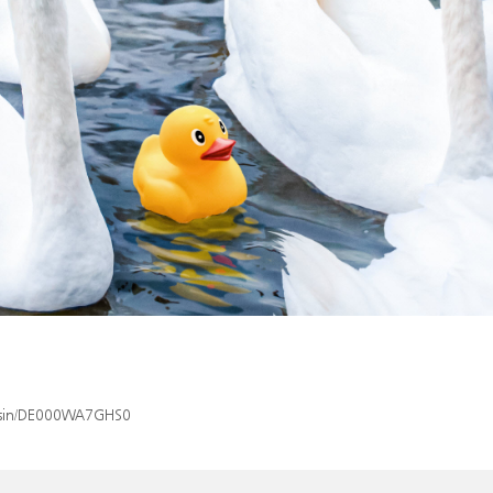
x/isin/DE000WA7GHS0