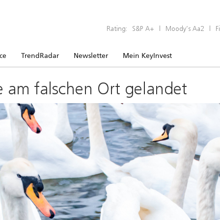
Rating:
S&P A+
|
Moody’s Aa2
|
F
ice
TrendRadar
Newsletter
Mein KeyInvest
e am falschen Ort gelandet