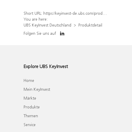
Short URL:
https://keyinvest-de.ubs.com/produkt/detail/index/isin/DE000WA7GHE0
You are here:
UBS KeyInvest Deutschland
Produktdetail
Folgen Sie uns auf
Explore UBS KeyInvest
Home
Mein KeyInvest
Märkte
Produkte
Themen
Service