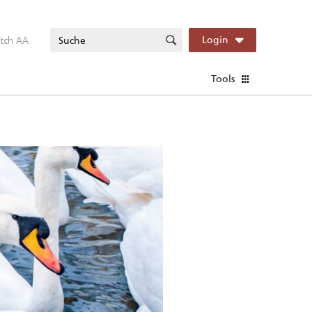
itch AA
Login
Tools