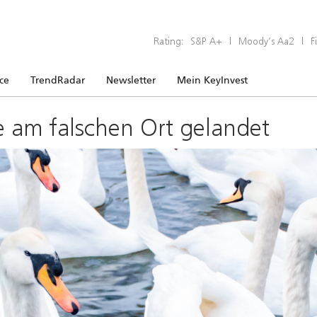
Rating:
S&P A+
|
Moody’s Aa2
|
F
ice
TrendRadar
Newsletter
Mein KeyInvest
e am falschen Ort gelandet