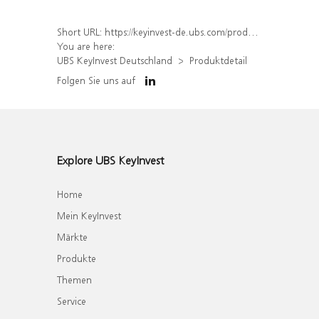
Short URL:
https://keyinvest-de.ubs.com/produkt/detail/index/isin/DE000WA7GFS4
You are here:
UBS KeyInvest Deutschland
Produktdetail
Folgen Sie uns auf
Explore UBS KeyInvest
Home
Mein KeyInvest
Märkte
Produkte
Themen
Service