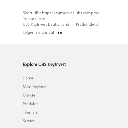
Short URL:
https://keyinvest-de.ubs.com/produkt/detail/index/isin/DE000WA7GFF1
You are here:
UBS KeyInvest Deutschland
Produktdetail
Folgen Sie uns auf
Explore UBS KeyInvest
Home
Mein KeyInvest
Märkte
Produkte
Themen
Service