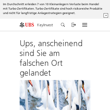
Im Durchschnitt erleiden 7 von 10 Kleinanlegern Verluste beim Handel
mit Turbo-Zertifikaten. Turbo-Zertifikate sind hoch risikoreiche Produkte
und nicht für langfristige Anlagestrategien geeignet.
^
KeyInvest
Ups, anscheinend
sind Sie am
falschen Ort
gelandet