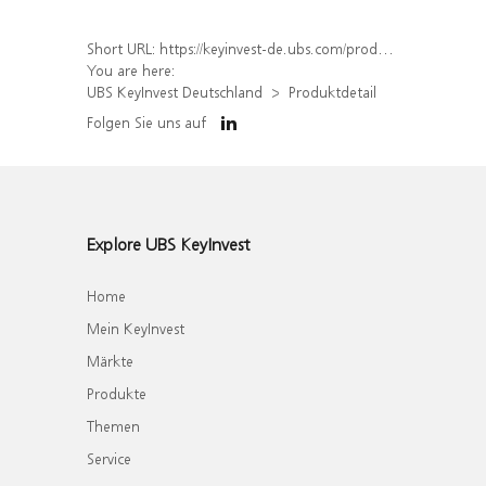
Short URL:
https://keyinvest-de.ubs.com/produkt/detail/index/isin/DE000WA7GDC3
You are here:
UBS KeyInvest Deutschland
Produktdetail
Folgen Sie uns auf
Explore UBS KeyInvest
Home
Mein KeyInvest
Märkte
Produkte
Themen
Service