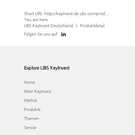
Short URL:
https://keyinvest-de.ubs.com/produkt/detail/index/isin/DE000WA7GCH4
You are here:
UBS KeyInvest Deutschland
Produktdetail
Folgen Sie uns auf
Explore UBS KeyInvest
Home
Mein KeyInvest
Märkte
Produkte
Themen
Service