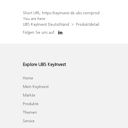
Short URL:
https://keyinvest-de.ubs.com/produkt/detail/index/isin/DE000WA7GCF8
You are here:
UBS KeyInvest Deutschland
Produktdetail
Folgen Sie uns auf
Explore UBS KeyInvest
Home
Mein KeyInvest
Märkte
Produkte
Themen
Service