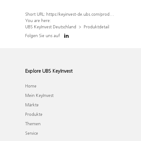
Short URL:
https://keyinvest-de.ubs.com/produkt/detail/index/isin/DE000WA7GBD5
You are here:
UBS KeyInvest Deutschland
Produktdetail
Folgen Sie uns auf
Explore UBS KeyInvest
Home
Mein KeyInvest
Märkte
Produkte
Themen
Service