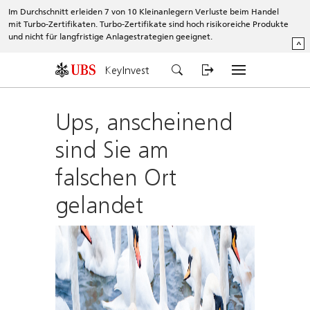
Im Durchschnitt erleiden 7 von 10 Kleinanlegern Verluste beim Handel
mit Turbo-Zertifikaten. Turbo-Zertifikate sind hoch risikoreiche Produkte
und nicht für langfristige Anlagestrategien geeignet.
^
KeyInvest
Ups, anscheinend
sind Sie am
falschen Ort
gelandet