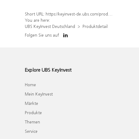
Short URL:
https://keyinvest-de.ubs.com/produkt/detail/index/isin/DE000WA7G708
You are here:
UBS KeyInvest Deutschland
Produktdetail
Folgen Sie uns auf
Explore UBS KeyInvest
Home
Mein KeyInvest
Märkte
Produkte
Themen
Service