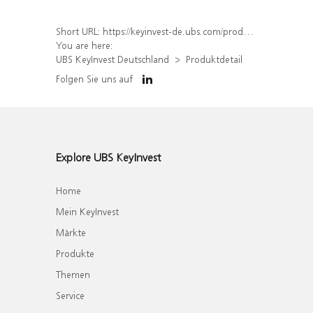
Short URL:
https://keyinvest-de.ubs.com/produkt/detail/index/isin/DE000WA7G6M7
You are here:
UBS KeyInvest Deutschland
Produktdetail
Folgen Sie uns auf
Explore UBS KeyInvest
Home
Mein KeyInvest
Märkte
Produkte
Themen
Service