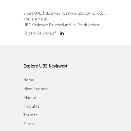
Short URL:
https://keyinvest-de.ubs.com/produkt/detail/index/isin/DE000WA7G5J5
You are here:
UBS KeyInvest Deutschland
Produktdetail
Folgen Sie uns auf
Explore UBS KeyInvest
Home
Mein KeyInvest
Märkte
Produkte
Themen
Service