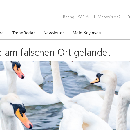
Rating:
S&P A+
|
Moody’s Aa2
|
F
ice
TrendRadar
Newsletter
Mein KeyInvest
e am falschen Ort gelandet