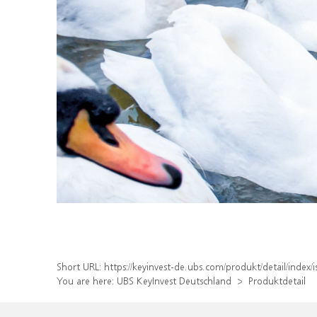
Short URL:
https://keyinvest-de.ubs.com/produkt/detail/inde
You are here:
UBS KeyInvest Deutschland
Produktdetail