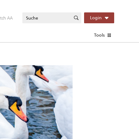
itch AA
Login
Tools