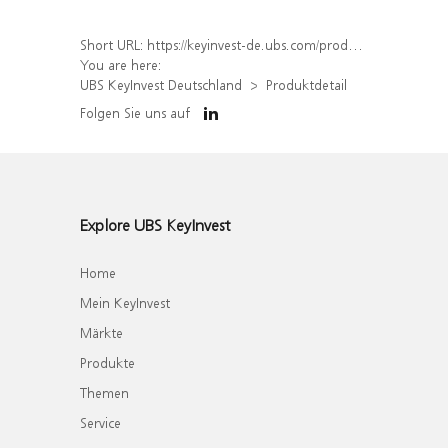
Short URL:
https://keyinvest-de.ubs.com/produkt/detail/index/isin/DE000WA7G179
You are here:
UBS KeyInvest Deutschland
Produktdetail
Folgen Sie uns auf
Explore UBS KeyInvest
Home
Mein KeyInvest
Märkte
Produkte
Themen
Service