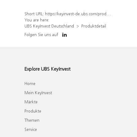
Short URL:
https://keyinvest-de.ubs.com/produkt/detail/index/isin/DE000WA7FZ63
You are here:
UBS KeyInvest Deutschland
Produktdetail
Folgen Sie uns auf
Explore UBS KeyInvest
Home
Mein KeyInvest
Märkte
Produkte
Themen
Service