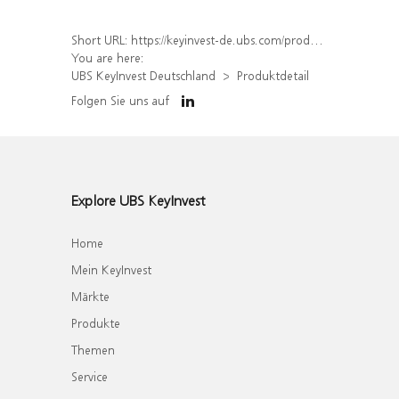
Short URL:
https://keyinvest-de.ubs.com/produkt/detail/index/isin/DE000WA7FNQ4
You are here:
UBS KeyInvest Deutschland
Produktdetail
Folgen Sie uns auf
Explore UBS KeyInvest
Home
Mein KeyInvest
Märkte
Produkte
Themen
Service