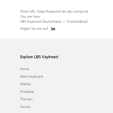
Short URL:
https://keyinvest-de.ubs.com/produkt/detail/index/isin/DE000WA7FNJ9
You are here:
UBS KeyInvest Deutschland
Produktdetail
Folgen Sie uns auf
Explore UBS KeyInvest
Home
Mein KeyInvest
Märkte
Produkte
Themen
Service