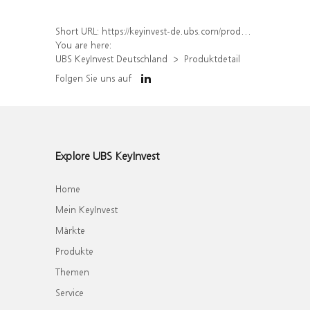
Short URL:
https://keyinvest-de.ubs.com/produkt/detail/index/isin/DE000WA7FMZ7
You are here:
UBS KeyInvest Deutschland
Produktdetail
Folgen Sie uns auf
Explore UBS KeyInvest
Home
Mein KeyInvest
Märkte
Produkte
Themen
Service