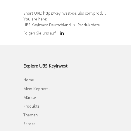
Short URL:
https://keyinvest-de.ubs.com/produkt/detail/index/isin/DE000WA7FMA0
You are here:
UBS KeyInvest Deutschland
Produktdetail
Folgen Sie uns auf
Explore UBS KeyInvest
Home
Mein KeyInvest
Märkte
Produkte
Themen
Service