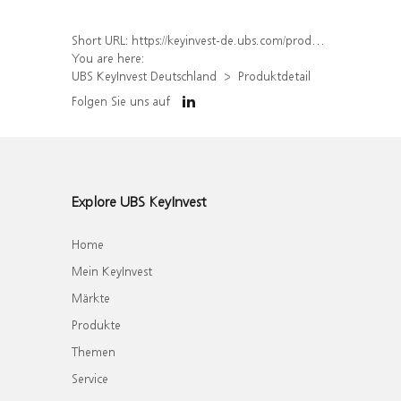
Short URL:
https://keyinvest-de.ubs.com/produkt/detail/index/isin/DE000WA7FKW8
You are here:
UBS KeyInvest Deutschland
Produktdetail
Folgen Sie uns auf
Explore UBS KeyInvest
Home
Mein KeyInvest
Märkte
Produkte
Themen
Service