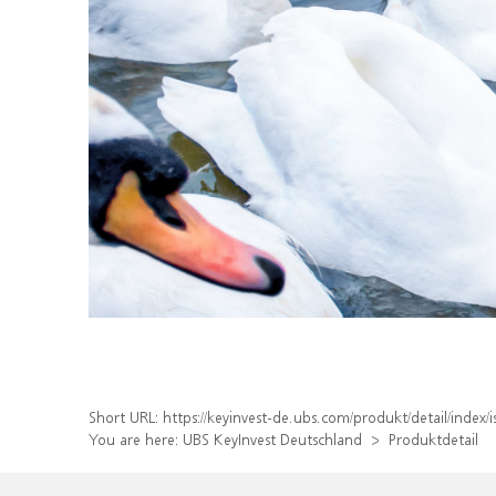
Short URL:
https://keyinvest-de.ubs.com/produkt/detail/inde
You are here:
UBS KeyInvest Deutschland
Produktdetail