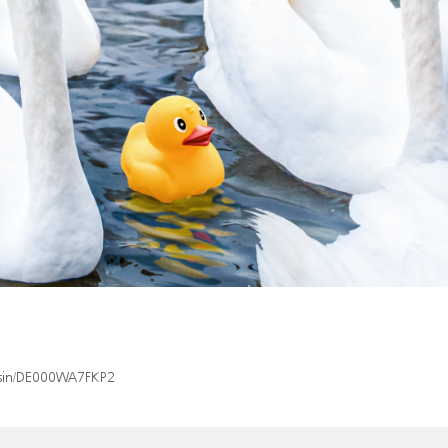
x/isin/DE000WA7FKP2