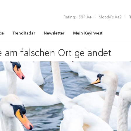
Rating:
S&P A+
|
Moody’s Aa2
|
F
ice
TrendRadar
Newsletter
Mein KeyInvest
e am falschen Ort gelandet