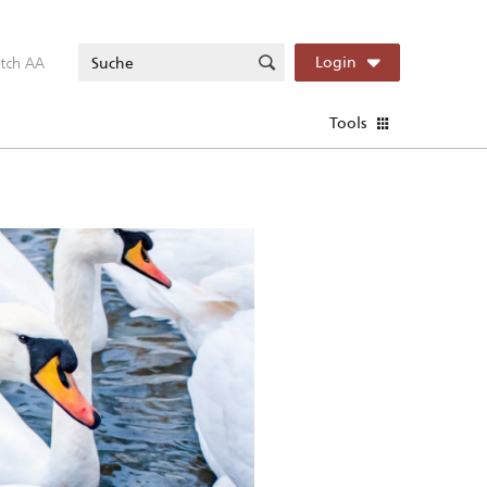
itch AA
Login
Tools