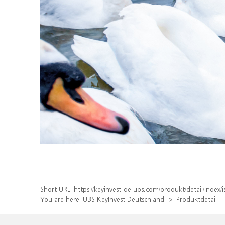
Short URL:
https://keyinvest-de.ubs.com/produkt/detail/inde
You are here:
UBS KeyInvest Deutschland
Produktdetail