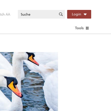
itch AA
Login
Tools