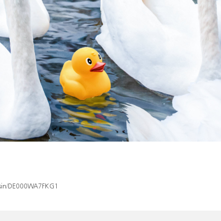
x/isin/DE000WA7FKG1