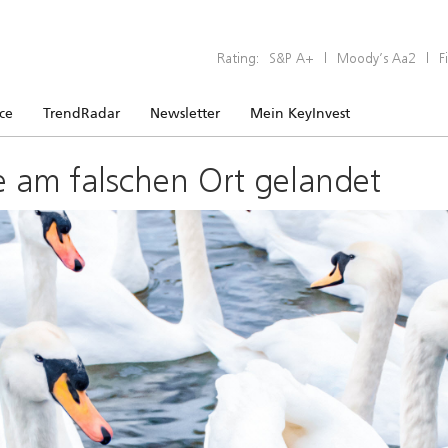
Rating:
S&P A+
|
Moody’s Aa2
|
F
ice
TrendRadar
Newsletter
Mein KeyInvest
e am falschen Ort gelandet