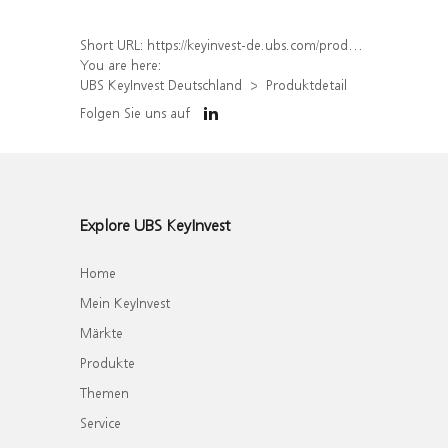
Short URL:
https://keyinvest-de.ubs.com/produkt/detail/index/isin/DE000WA7FJN9
You are here:
UBS KeyInvest Deutschland
Produktdetail
Folgen Sie uns auf
Explore UBS KeyInvest
Home
Mein KeyInvest
Märkte
Produkte
Themen
Service