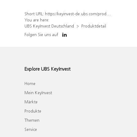
Short URL:
https://keyinvest-de.ubs.com/produkt/detail/index/isin/DE000WA7FEZ4
You are here:
UBS KeyInvest Deutschland
Produktdetail
Folgen Sie uns auf
Explore UBS KeyInvest
Home
Mein KeyInvest
Märkte
Produkte
Themen
Service