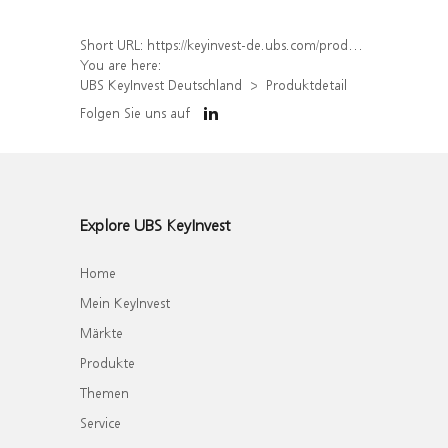
Short URL:
https://keyinvest-de.ubs.com/produkt/detail/index/isin/DE000WA7FB79
You are here:
UBS KeyInvest Deutschland
Produktdetail
Folgen Sie uns auf
Explore UBS KeyInvest
Home
Mein KeyInvest
Märkte
Produkte
Themen
Service