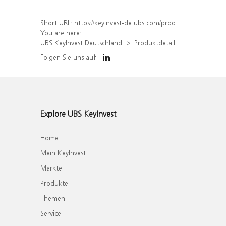
Short URL:
https://keyinvest-de.ubs.com/produkt/detail/index/isin/DE000WA7F361
You are here:
UBS KeyInvest Deutschland
Produktdetail
Folgen Sie uns auf
Explore UBS KeyInvest
Home
Mein KeyInvest
Märkte
Produkte
Themen
Service