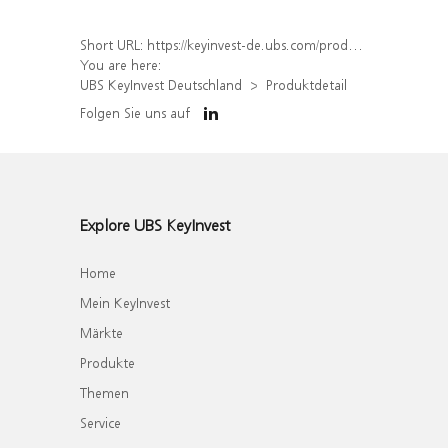
Short URL:
https://keyinvest-de.ubs.com/produkt/detail/index/isin/DE000WA7F2V8
You are here:
UBS KeyInvest Deutschland
Produktdetail
Folgen Sie uns auf
Explore UBS KeyInvest
Home
Mein KeyInvest
Märkte
Produkte
Themen
Service