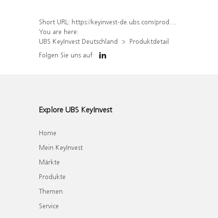
Short URL:
https://keyinvest-de.ubs.com/produkt/detail/index/isin/DE000WA7EXW4
You are here:
UBS KeyInvest Deutschland
Produktdetail
Folgen Sie uns auf
Explore UBS KeyInvest
Home
Mein KeyInvest
Märkte
Produkte
Themen
Service