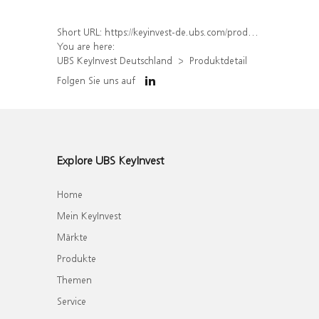
Short URL:
https://keyinvest-de.ubs.com/produkt/detail/index/isin/DE000WA7EWY2
You are here:
UBS KeyInvest Deutschland
Produktdetail
Folgen Sie uns auf
Explore UBS KeyInvest
Home
Mein KeyInvest
Märkte
Produkte
Themen
Service