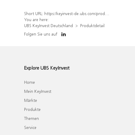
Short URL:
https://keyinvest-de.ubs.com/produkt/detail/index/isin/DE000WA7ETG5
You are here:
UBS KeyInvest Deutschland
Produktdetail
Folgen Sie uns auf
Explore UBS KeyInvest
Home
Mein KeyInvest
Märkte
Produkte
Themen
Service