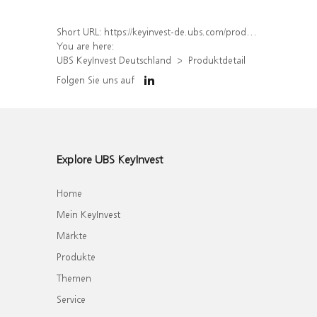
Short URL:
https://keyinvest-de.ubs.com/produkt/detail/index/isin/DE000WA7ENT1
You are here:
UBS KeyInvest Deutschland
Produktdetail
Folgen Sie uns auf
Explore UBS KeyInvest
Home
Mein KeyInvest
Märkte
Produkte
Themen
Service