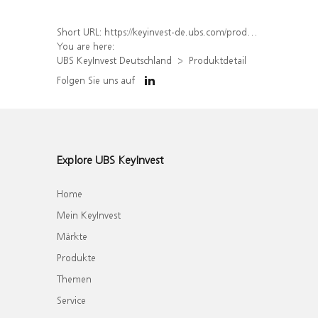
Short URL:
https://keyinvest-de.ubs.com/produkt/detail/index/isin/DE000WA7ELT5
You are here:
UBS KeyInvest Deutschland
Produktdetail
Folgen Sie uns auf
Explore UBS KeyInvest
Home
Mein KeyInvest
Märkte
Produkte
Themen
Service