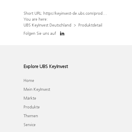
Short URL:
https://keyinvest-de.ubs.com/produkt/detail/index/isin/DE000WA7ELH0
You are here:
UBS KeyInvest Deutschland
Produktdetail
Folgen Sie uns auf
Explore UBS KeyInvest
Home
Mein KeyInvest
Märkte
Produkte
Themen
Service