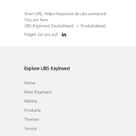
Short URL:
https://keyinvest-de.ubs.com/produkt/detail/index/isin/DE000WA7EKC3
You are here:
UBS KeyInvest Deutschland
Produktdetail
Folgen Sie uns auf
Explore UBS KeyInvest
Home
Mein KeyInvest
Märkte
Produkte
Themen
Service