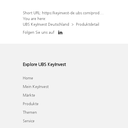
Short URL:
https://keyinvest-de.ubs.com/produkt/detail/index/isin/DE000WA7EG67
You are here:
UBS KeyInvest Deutschland
Produktdetail
Folgen Sie uns auf
Explore UBS KeyInvest
Home
Mein KeyInvest
Märkte
Produkte
Themen
Service