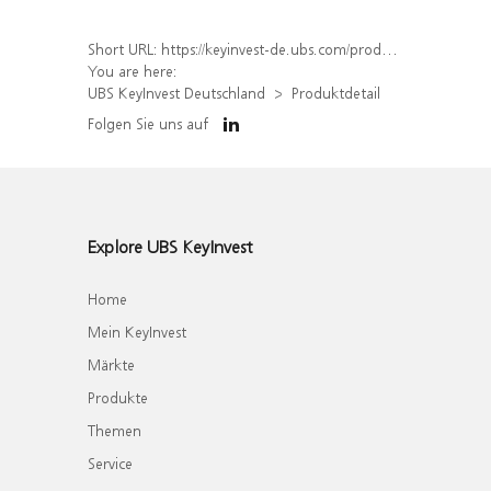
Short URL:
https://keyinvest-de.ubs.com/produkt/detail/index/isin/DE000WA7E9L5
You are here:
UBS KeyInvest Deutschland
Produktdetail
Folgen Sie uns auf
Explore UBS KeyInvest
Home
Mein KeyInvest
Märkte
Produkte
Themen
Service