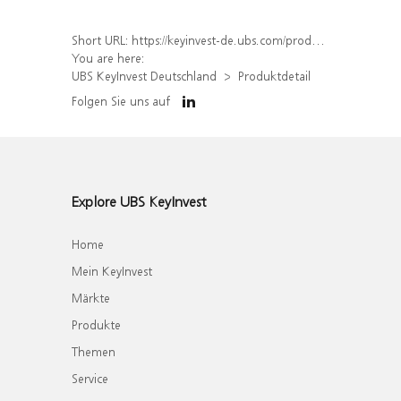
Short URL:
https://keyinvest-de.ubs.com/produkt/detail/index/isin/DE000WA7E8R4
You are here:
UBS KeyInvest Deutschland
Produktdetail
Folgen Sie uns auf
Explore UBS KeyInvest
Home
Mein KeyInvest
Märkte
Produkte
Themen
Service