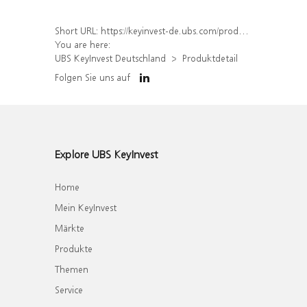
Short URL:
https://keyinvest-de.ubs.com/produkt/detail/index/isin/DE000WA7E5W0
You are here:
UBS KeyInvest Deutschland
Produktdetail
Folgen Sie uns auf
Explore UBS KeyInvest
Home
Mein KeyInvest
Märkte
Produkte
Themen
Service