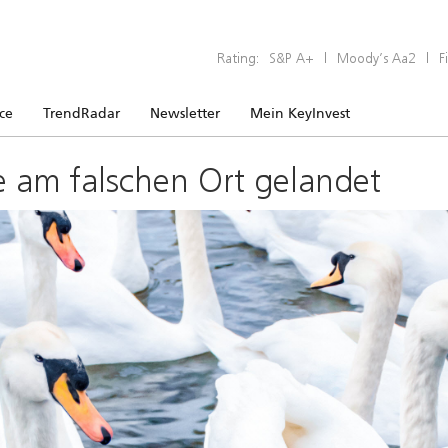
Rating:
S&P A+
|
Moody’s Aa2
|
F
ice
TrendRadar
Newsletter
Mein KeyInvest
e am falschen Ort gelandet