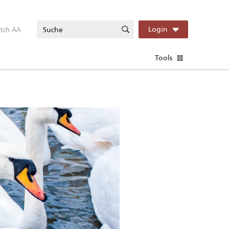
itch AA
Login
Tools