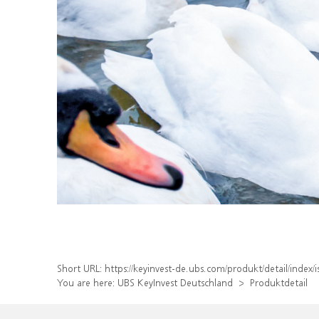
Short URL:
https://keyinvest-de.ubs.com/produkt/detail/inde
You are here:
UBS KeyInvest Deutschland
Produktdetail