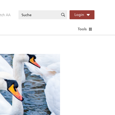
itch AA
Login
Tools