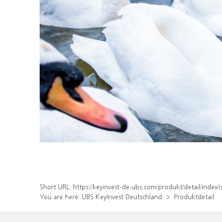
Short URL:
https://keyinvest-de.ubs.com/produkt/detail/inde
You are here:
UBS KeyInvest Deutschland
Produktdetail