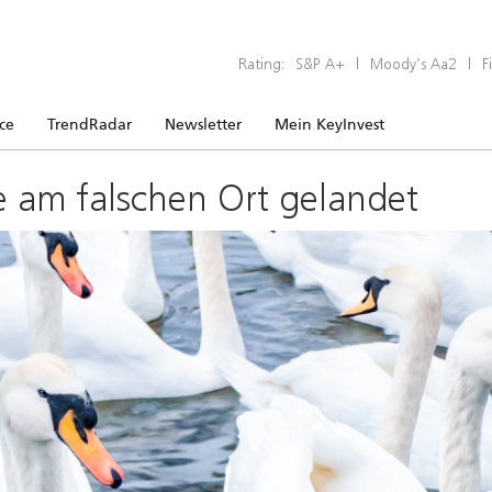
Rating:
S&P A+
|
Moody’s Aa2
|
F
ice
TrendRadar
Newsletter
Mein KeyInvest
e am falschen Ort gelandet