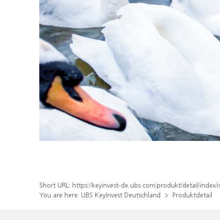
Short URL:
https://keyinvest-de.ubs.com/produkt/detail/inde
You are here:
UBS KeyInvest Deutschland
Produktdetail