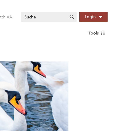
itch AA
Login
Tools