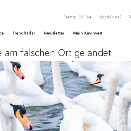
Rating:
S&P A+
|
Moody’s Aa2
|
F
ice
TrendRadar
Newsletter
Mein KeyInvest
e am falschen Ort gelandet