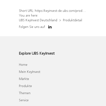
Short URL:
https://keyinvest-de.ubs.com/produkt/detail/index/isin/DE000WA7E0G4
You are here:
UBS KeyInvest Deutschland
Produktdetail
Folgen Sie uns auf
Explore UBS KeyInvest
Home
Mein KeyInvest
Märkte
Produkte
Themen
Service