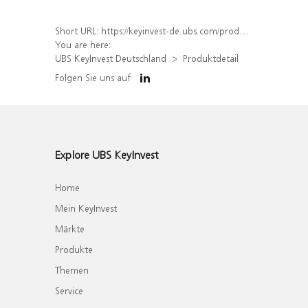
Short URL:
https://keyinvest-de.ubs.com/produkt/detail/index/isin/DE000WA7DZV3
You are here:
UBS KeyInvest Deutschland
Produktdetail
Folgen Sie uns auf
Explore UBS KeyInvest
Home
Mein KeyInvest
Märkte
Produkte
Themen
Service