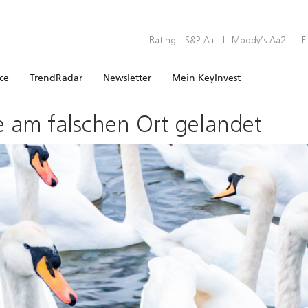
Rating:
S&P A+
|
Moody’s Aa2
|
F
ice
TrendRadar
Newsletter
Mein KeyInvest
e am falschen Ort gelandet