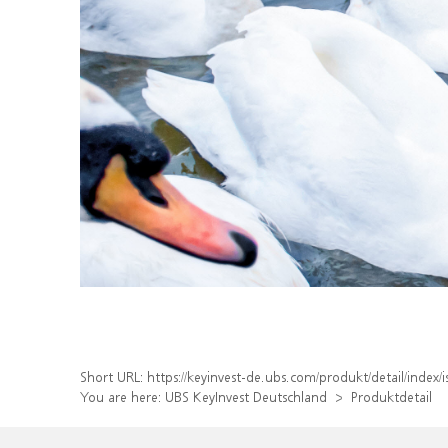
Short URL:
https://keyinvest-de.ubs.com/produkt/detail/inde
You are here:
UBS KeyInvest Deutschland
Produktdetail