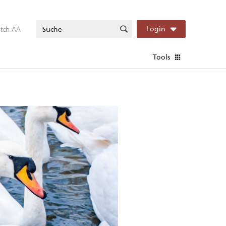
itch AA
Login
Tools