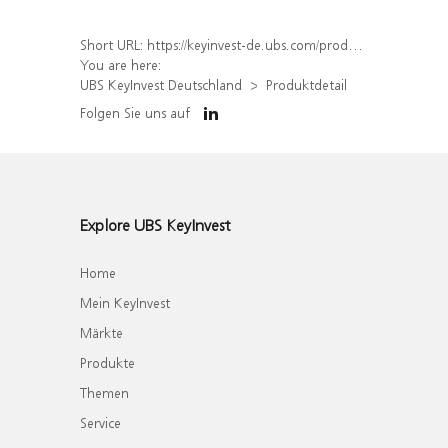
Short URL:
https://keyinvest-de.ubs.com/produkt/detail/index/isin/DE000WA7DXY2
You are here:
UBS KeyInvest Deutschland
Produktdetail
Folgen Sie uns auf
Explore UBS KeyInvest
Home
Mein KeyInvest
Märkte
Produkte
Themen
Service