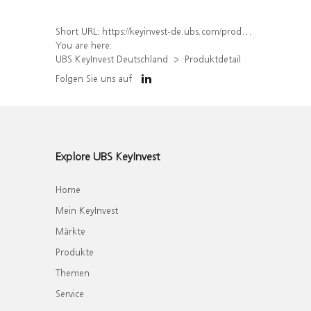
Short URL:
https://keyinvest-de.ubs.com/produkt/detail/index/isin/DE000WA7DX59
You are here:
UBS KeyInvest Deutschland
Produktdetail
Folgen Sie uns auf
Explore UBS KeyInvest
Home
Mein KeyInvest
Märkte
Produkte
Themen
Service