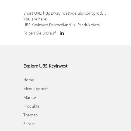
Short URL:
https://keyinvest-de.ubs.com/produkt/detail/index/isin/DE000WA7DTJ1
You are here:
UBS KeyInvest Deutschland
Produktdetail
Folgen Sie uns auf
Explore UBS KeyInvest
Home
Mein KeyInvest
Märkte
Produkte
Themen
Service