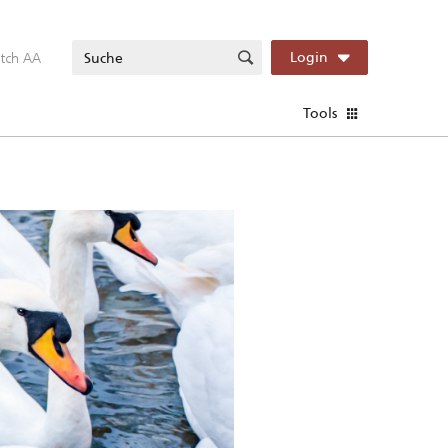
itch AA
Login
Tools