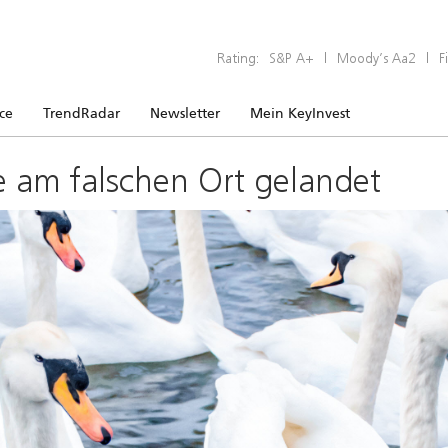
Rating:
S&P A+
|
Moody’s Aa2
|
F
ice
TrendRadar
Newsletter
Mein KeyInvest
e am falschen Ort gelandet