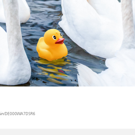
x/isin/DE000WA7DSR6