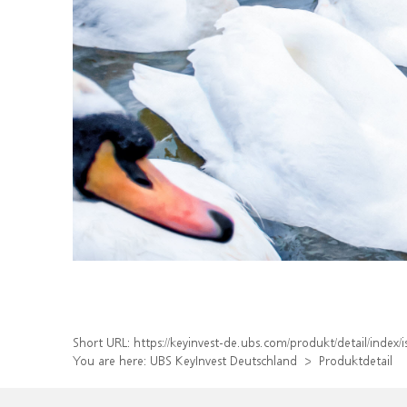
Short URL:
https://keyinvest-de.ubs.com/produkt/detail/inde
You are here:
UBS KeyInvest Deutschland
Produktdetail