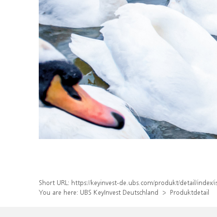
Short URL:
https://keyinvest-de.ubs.com/produkt/detail/inde
You are here:
UBS KeyInvest Deutschland
Produktdetail