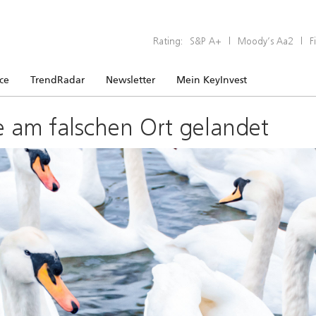
Rating:
S&P A+
|
Moody’s Aa2
|
F
ice
TrendRadar
Newsletter
Mein KeyInvest
e am falschen Ort gelandet