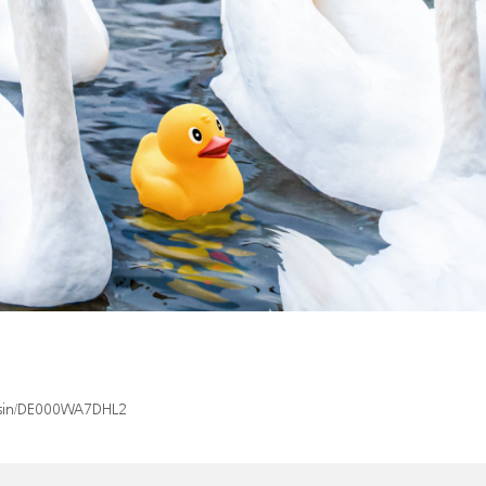
x/isin/DE000WA7DHL2