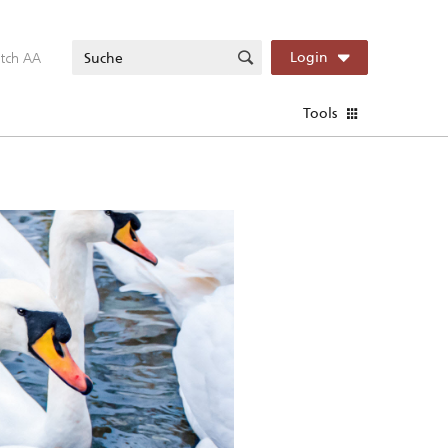
itch AA
Login
Tools